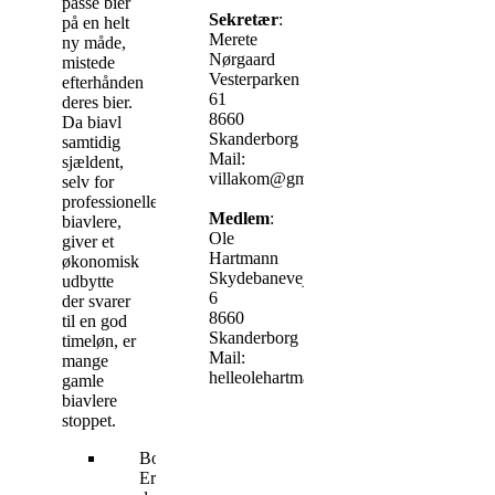
passe bier
Sekretær
:
på en helt
Merete
ny måde,
Nørgaard
mistede
Vesterparken
efterhånden
61
deres bier.
8660
Da biavl
Skanderborg
samtidig
Mail:
sjældent,
villakom@gmail.com
selv for
professionelle
Medlem
:
biavlere,
Ole
giver et
Hartmann
økonomisk
Skydebanevej
udbytte
6
der svarer
8660
til en god
Skanderborg
timeløn, er
Mail:
mange
helleolehartmann@gmail.com
gamle
biavlere
stoppet.
Bonusinfo:
Er