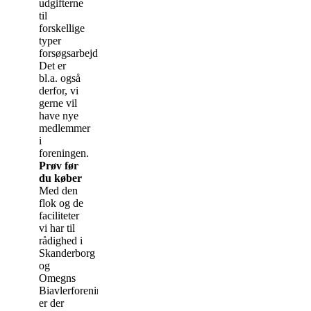
udgifterne
til
forskellige
typer
forsøgsarbejde.
Det er
bl.a. også
derfor, vi
gerne vil
have nye
medlemmer
i
foreningen.
Prøv før
du køber
Med den
flok og de
faciliteter
vi har til
rådighed i
Skanderborg
og
Omegns
Biavlerforening,
er der