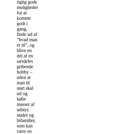
rigtig gode
muligheder
for at
komme
godt i
gang,
finde ud af
”hvad man
er til”, og
blive en
del af en
særdeles
gribende
hobby –
uden at
man til
start skal
ud og
købe
masser af
udstyr,
stader og
bifamilier,
som kan
være en