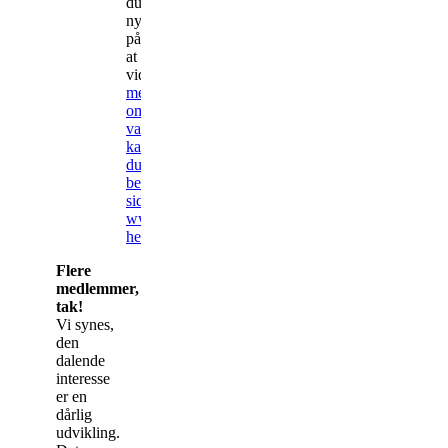
du
nysgerrig
på
at
vide
mere
om
varroamiden,
kan
du
besøge
siden
www.varroa.dk
her.
Flere
medlemmer,
tak!
Vi synes,
den
dalende
interesse
er en
dårlig
udvikling.