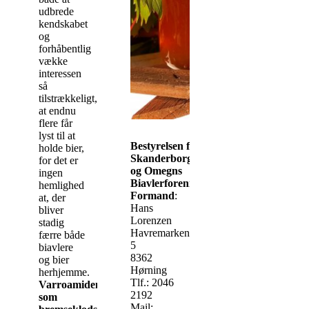
udbrede
kendskabet
og
forhåbentlig
vække
interessen
så
tilstrækkeligt,
at endnu
flere får
lyst til at
Bestyrelsen for
holde bier,
Skanderborg
for det er
og Omegns
ingen
Biavlerforening
hemlighed
Formand
:
at, der
Hans
bliver
Lorenzen
stadig
Havremarken
færre både
5
biavlere
8362
og bier
Hørning
herhjemme.
Tlf.: 2046
Varroamiden
2192
som
Mail: