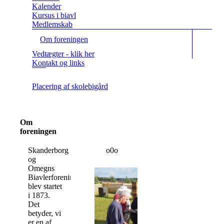
Kalender
Kursus i biavl
Medlemskab
Om foreningen
Vedtægter - klik her
Kontakt og links
Placering af skolebigård
Om
foreningen
Skanderborg
o0o
og
Omegns
Biavlerforening
blev startet
i 1873.
Det
betyder, vi
er en af