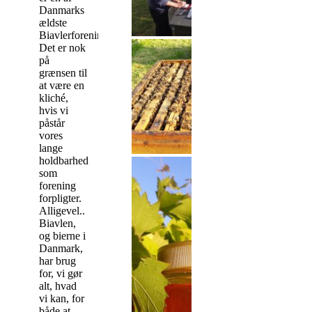
Danmarks
ældste
Biavlerforeninger.
Det er nok
på
grænsen til
at være en
kliché,
hvis vi
påstår
vores
lange
holdbarhed
som
forening
forpligter.
Alligevel..
Biavlen,
og bierne i
Danmark,
har brug
for, vi gør
alt, hvad
vi kan, for
både at