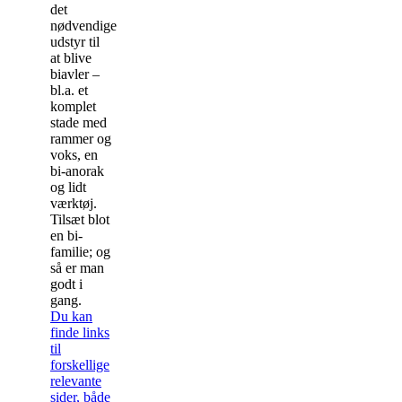
det
nødvendige
udstyr til
at blive
biavler –
bl.a. et
komplet
stade med
rammer og
voks, en
bi-anorak
og lidt
værktøj.
Tilsæt blot
en bi-
familie; og
så er man
godt i
gang.
Du kan
finde links
til
forskellige
relevante
sider, både