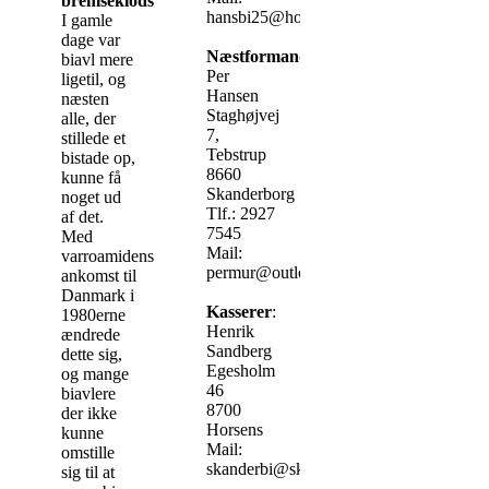
bremseklods
hansbi25@hotmail.com
I gamle
dage var
Næstformand
:
biavl mere
Per
ligetil, og
Hansen
næsten
Staghøjvej
alle, der
7,
stillede et
Tebstrup
bistade op,
8660
kunne få
Skanderborg
noget ud
Tlf.: 2927
af det.
7545
Med
Mail:
varroamidens
permur@outlook.dk
ankomst til
Danmark i
Kasserer
:
1980erne
Henrik
ændrede
Sandberg
dette sig,
Egesholm
og mange
46
biavlere
8700
der ikke
Horsens
kunne
Mail:
omstille
skanderbi@skanderbi.dk
sig til at