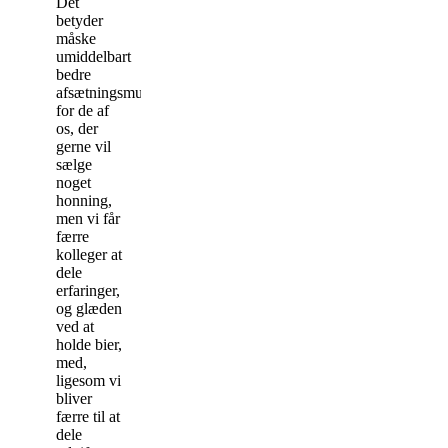
Det
betyder
måske
umiddelbart
bedre
afsætningsmuligheder
for de af
os, der
gerne vil
sælge
noget
honning,
men vi får
færre
kolleger at
dele
erfaringer,
og glæden
ved at
holde bier,
med,
ligesom vi
bliver
færre til at
dele