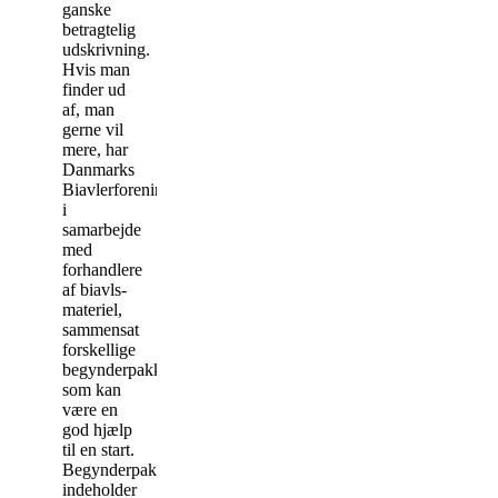
ganske
betragtelig
udskrivning.
Hvis man
finder ud
af, man
gerne vil
mere, har
Danmarks
Biavlerforening,
i
samarbejde
med
forhandlere
af biavls-
materiel,
sammensat
forskellige
begynderpakker,
som kan
være en
god hjælp
til en start.
Begynderpakkerne
indeholder